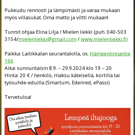
Pukeudu rennosti ja lämpimästi ja varaa mukaan
myös villasukat. Oma matto ja viltti mukaan!
Tunnit ohjaa Elina Lilja / Mielen liekki (puh. 040-503
3154/
mielenliekki@gmail.com
/
www.mielenliekki.fi)
Paikka: Laitikkalan seurantalolla, os.
Hämeenlinnantie
166
Aika: sunnuntaisin 8.9. – 29.9.2024 klo 19 – 20
Hinta: 20 € / henkilö, maksu käteisellä, kortilla tai
työsuhde-eduilla (Smartum, Edenred, ePassi)
Tervetuloa!