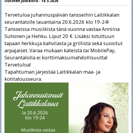
Uutinen julkaistu :
18.5.2026
Tervetuloa juhannuspäivän tansseihin Laitikkalan
seurantalolle lauantaina 20.6.2026 klo 19-24!
Tansseissa musiikista tänä vuonna vastaa Anniina
Suhonen ja Hehku. Liput 20 €. Lisäksi totuttuun
tapaan herkkuja kahvilasta ja grillistä sekä suositut
arpajaiset. Varaa mukaan käteistä tai MobilePay,
Seurantalolla ei korttimaksumahdollisuutta!
Tervetuloa!
Tapahtuman järjestää Laitikkalan maa- ja
kotitalousseura.