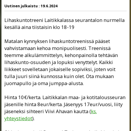
Uutinen julkaistu :
19.6.2024
Lihaskuntotreeni Laitikkalassa seurantalon nurmella
kesällä aina tiistaisin klo 18-19
Matalan kynnyksen lihaskuntotreenissä pääset
vahvistamaan kehoa monipuolisesti. Treenissä
teemme alkulämmittelyn, kehonpainolla tehtävän
lihaskunto-osuuden ja lopuksi venyttelyt. Kaikki
liikkeet sovelletaan jokaiselle sopiviksi, joten voit
tulla juuri siinä kunnossa kuin olet. Ota mukaan
juomapullo ja oma jumppa-alusta.
Hinta 10€/kerta.
Laitikkala
n maa- ja kotitalousseuran
jäsenille hinta 8eur/kerta. Jäsenyys 17eur/vuosi, liity
jäseneksi sihteeri Viivi Ahavan kautta (
ks.
yhteystiedot
).