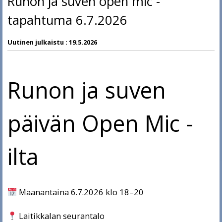
Runon ja suven open mic -
tapahtuma 6.7.2026
Uutinen julkaistu :
19.5.2026
Runon ja suven
päivän Open Mic -
ilta
Maanantaina 6.7.2026 klo 18–20
Laitikkalan seurantalo