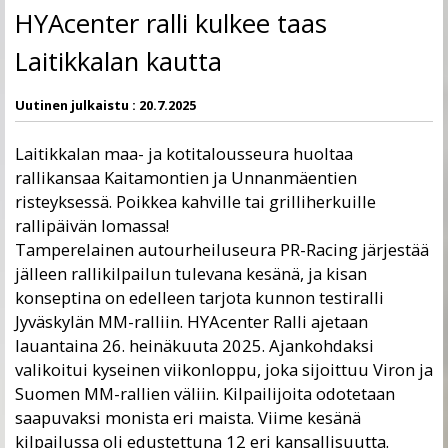
HYAcenter ralli kulkee taas
Laitikkalan kautta
Uutinen julkaistu :
20.7.2025
Laitikkalan maa- ja kotitalousseura huoltaa
rallikansaa Kaitamontien ja Unnanmäentien
risteyksessä. Poikkea kahville tai grilliherkuille
rallipäivän lomassa!
Tamperelainen autourheiluseura PR-Racing järjestää
jälleen rallikilpailun tulevana kesänä, ja kisan
konseptina on edelleen tarjota kunnon testiralli
Jyväskylän MM-ralliin. HYAcenter Ralli ajetaan
lauantaina 26. heinäkuuta 2025. Ajankohdaksi
valikoitui kyseinen viikonloppu, joka sijoittuu Viron ja
Suomen MM-rallien väliin. Kilpailijoita odotetaan
saapuvaksi monista eri maista. Viime kesänä
kilpailussa oli edustettuna 12 eri kansallisuutta.