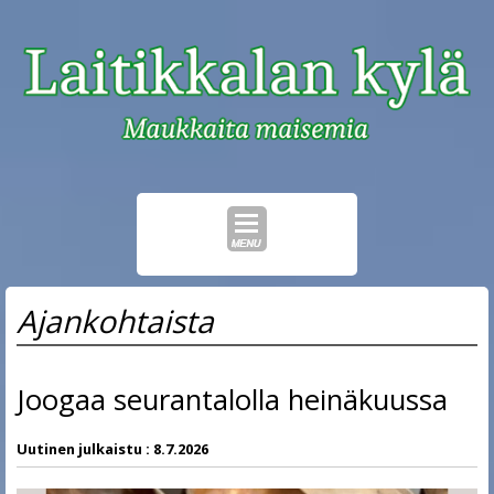
Skip
Ajankohtaista
to
content
Joogaa seurantalolla heinäkuussa
Uutinen julkaistu :
8.7.2026