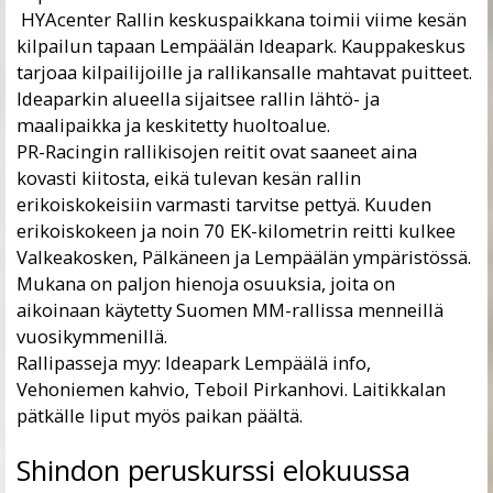
HYAcenter Rallin keskuspaikkana toimii viime kesän
kilpailun tapaan Lempäälän Ideapark. Kauppakeskus
tarjoaa kilpailijoille ja rallikansalle mahtavat puitteet.
Ideaparkin alueella sijaitsee rallin lähtö- ja
maalipaikka ja keskitetty huoltoalue.
PR-Racingin rallikisojen reitit ovat saaneet aina
kovasti kiitosta, eikä tulevan kesän rallin
erikoiskokeisiin varmasti tarvitse pettyä. Kuuden
erikoiskokeen ja noin 70 EK-kilometrin reitti kulkee
Valkeakosken, Pälkäneen ja Lempäälän ympäristössä.
Mukana on paljon hienoja osuuksia, joita on
aikoinaan käytetty Suomen MM-rallissa menneillä
vuosikymmenillä.
Rallipasseja myy: Ideapark Lempäälä info,
Vehoniemen kahvio, Teboil Pirkanhovi. Laitikkalan
pätkälle liput myös paikan päältä.
Shindon peruskurssi elokuussa