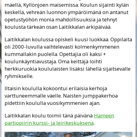
mäellä, Kyllönjoen maisemissa. Koulun sijainti kylän
keskellä, vehreän luonnon ympäröimänä on antanut
opetustyöhön monia mahdollisuuksia ja tehnyt
koulusta tärkeän osan Laitikkalan arkipäivää.
Laitikkalan koulussa opiskeli kuusi luokkaa. Oppilaita
oli 2000-luvulla vaihtelevasti kolmenkymmenen
kummallakin puolella. Opettajia oli kaksi +
koulunkäyntiavustaja. Oma keittäjä loihti
herkkuruokia koululaisten lisäksi lähellä sijaitsevalle
ryhmikselle.
Iltaisin koululla kokoontui erilaisia kerhoja
varttuneemmalle väelle. Naisten jumppakerhoa
pidettiin koululla vuosikymmenien ajan.
Laitikkalan koulu toimii tänä päivänä
Hämeen
partiopiirin kurssi- ja leirikeskuksena
.