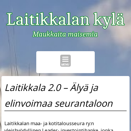
Skip
to
Laitikkala 2.0 – Älyä ja
content
elinvoimaa seurantaloon
Laitikkalan maa- ja kotitalousseura ry:n
yleishyödyllinen Leader- investointihanke, jonka