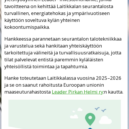
tavoitteena on kehittää Laitikkalan seurantalosta
turvallinen, energiatehokas ja ympärivuotiseen
käyttöön soveltuva kylän yhteinen
kokoontumispaikka.
Hankkeessa parannetaan seurantalon talotekniikkaa
ja varustelua sekä hankitaan yhteiskäyttöön
tarkoitettuja välineitä ja turvallisuusratkaisuja, jotta
tilat palvelevat entistä paremmin kyläläisten
yhteisöllistä toimintaa ja tapahtumia.
Hanke toteutetaan Laitikkalassa vuosina 2025–2026
ja se on saanut rahoitusta Euroopan unionin
maaseuturahastosta
Leader Pirkan Helmi ry
:n kautta.