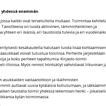
in, yhdessä enemmän
a jossa kaikki ovat tervetulleita mukaan. Toimintaa kehitet
in. Tavoitteena on luoda aktiivinen, lämminhenkinen ja
yhteen eri ikäisiä, eri taustoista tulevia ja eri vuodenaik
rityisesti kesäkaudella halutaan luoda lisää kohtaamisen
säasukkaat voivat tutustua toisiinsa. Perheille järjestetään
koja ja koko perheen tapahtumia. Kirjasto toimii
li-illoissa. Myös rennot höntsäilyt vahvistavat liikunnan j
en asukkaiden vastaanottoon ja ikäihmisten
mmit auttavat uusia kyläläisiä kotiutumaan, ja iäkkäämm
 Kaiken taustalla toimii yhdessä tekemisen henki – jokaisell
ikkansa kylän toiminnassa.