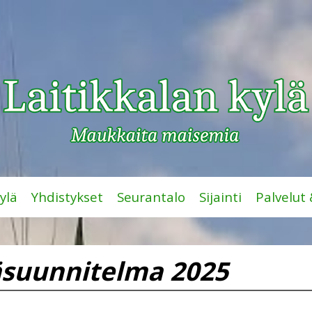
ylä
Yhdistykset
Seurantalo
Sijainti
Palvelut
äsuunnitelma 2025