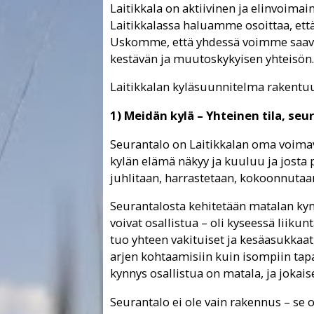
Laitikkala on aktiivinen ja elinvoimain
Laitikkalassa haluamme osoittaa, ett
Uskomme, että yhdessä voimme saavu
kestävän ja muutoskykyisen yhteisön.
Laitikkalan kyläsuunnitelma rakentu
1) Meidän kylä – Yhteinen tila, seu
Seurantalo on Laitikkalan oma voimav
kylän elämä näkyy ja kuuluu ja josta 
juhlitaan, harrastetaan, kokoonnutaa
Seurantalosta kehitetään matalan kyn
voivat osallistua – oli kyseessä liikun
tuo yhteen vakituiset ja kesäasukkaat,
arjen kohtaamisiin kuin isompiin tapa
kynnys osallistua on matala, ja jokais
Seurantalo ei ole vain rakennus – se o