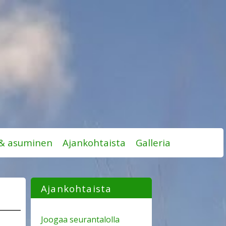
 & asuminen
Ajankohtaista
Galleria
Ajankohtaista
Joogaa seurantalolla