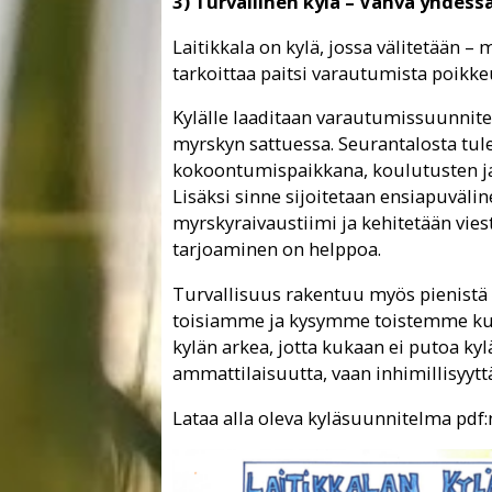
3) Turvallinen kylä – Vahva yhdess
Laitikkala on kylä, jossa välitetään – 
tarkoittaa paitsi varautumista poikke
Kylälle laaditaan varautumissuunnite
myrskyn sattuessa. Seurantalosta tule
kokoontumispaikkana, koulutusten ja 
Lisäksi sinne sijoitetaan ensiapuvälin
myrskyraivaustiimi ja kehitetään vie
tarjoaminen on helppoa.
Turvallisuus rakentuu myös pienistä
toisiamme ja kysymme toistemme kuu
kylän arkea, jotta kukaan ei putoa ky
ammattilaisuutta, vaan inhimillisyyttä 
Lataa alla oleva kyläsuunnitelma pdf: