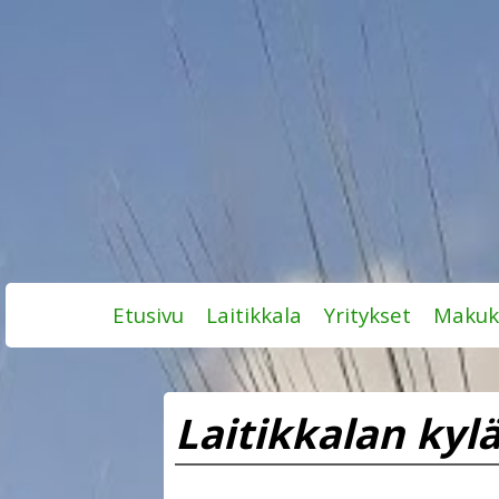
Skip
Etusivu
Laitikkala
Yritykset
Makuk
to
content
Laitikkalan kyl