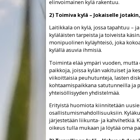
elinvoimainen kylä rakentuu.
2) Toimiva kylä – Jokaiselle jotak
Laitikkala on kylä, jossa tapahtuu – j
kyläläisten tarpeista ja toiveista käs
monipuolinen kyläyhteisö, joka kokoaa 
kylällä asuvia ihmisiä.
Toiminta elää ympäri vuoden, mutta e
paikkoja, joissa kylän vakituiset ja ke
viikoittaisia peuhutunteja, lasten dis
kohtaamispaikkana satutunneilla ja pe
yhteisöllisyyden yhdistelmää.
Erityistä huomiota kiinnitetään uusi
osallistumismahdollisuuksiin. Kyläku
järjestetään liikunta- ja kahvihetkiä.
oikeus tulla mukaan ja löytää oma pa