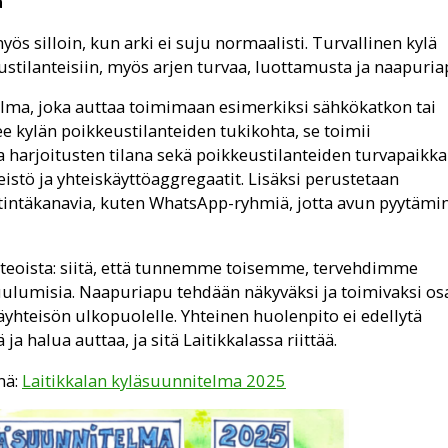
ä
myös silloin, kun arki ei suju normaalisti. Turvallinen kylä
ustilanteisiin, myös arjen turvaa, luottamusta ja naapuria
lma, joka auttaa toimimaan esimerkiksi sähkökatkon tai
e kylän poikkeustilanteiden tukikohta, se toimii
harjoitusten tilana sekä poikkeustilanteiden turvapaikka
eistö ja yhteiskäyttöaggregaatit. Lisäksi perustetaan
stintäkanavia, kuten WhatsApp-ryhmiä, jotta avun pyytämi
 teoista: siitä, että tunnemme toisemme, tervehdimme
lumisia. Naapuriapu tehdään näkyväksi ja toimivaksi os
läyhteisön ulkopuolelle. Yhteinen huolenpito ei edellytä
ja halua auttaa, ja sitä Laitikkalassa riittää.
nä:
Laitikkalan kyläsuunnitelma 2025