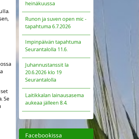
heinäkuussa
lla.
sen,
Runon ja suven open mic -
tapahtuma 6.7.2026
Impinpäivän tapahtuma
Seurantalolla 11.6.
jossa
Juhannustanssit la
sa
20.6.2026 klo 19
Seurantalolla
iset
Laitikkalan lainausasema
a. Se
aukeaa jälleen 8.4.
n
Facebookissa