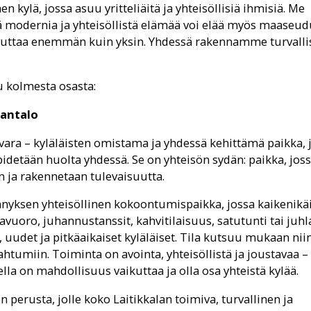
en kylä, jossa asuu yritteliäitä ja yhteisöllisiä ihmisiä. Me
ä modernia ja yhteisöllistä elämää voi elää myös maaseudu
ttaa enemmän kuin yksin. Yhdessä rakennamme turvalli
u kolmesta osasta:
rantalo
ara – kyläläisten omistama ja yhdessä kehittämä paikka, 
pidetään huolta yhdessä. Se on yhteisön sydän: paikka, jos
n ja rakennetaan tulevaisuutta.
nyksen yhteisöllinen kokoontumispaikka, jossa kaikenikä
tavuoro, juhannustanssit, kahvitilaisuus, satutunti tai juhl
 uudet ja pitkäaikaiset kyläläiset. Tila kutsuu mukaan nii
htumiin. Toiminta on avointa, yhteisöllistä ja joustavaa –
ella on mahdollisuus vaikuttaa ja olla osa yhteistä kylää.
n perusta, jolle koko Laitikkalan toimiva, turvallinen ja