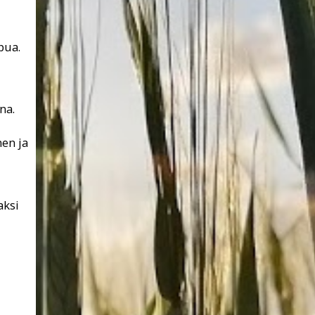
pua.
na.
nen ja
aksi