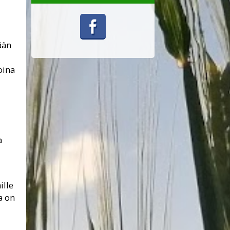
ään
oina
a
ille
a on