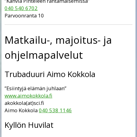
”Kahvia Pinteleen rantamaisemissa”
040 540 6702
Parvoonranta 10
Matkailu-, majoitus- ja
ohjelmapalvelut
Trubaduuri Aimo Kokkola
”Esiintyjä elämän juhlaan”
www.aimokokkola.fi
akokkola(at)sci.fi
Aimo Kokkola
040 538 1146
Kyllön Huvilat