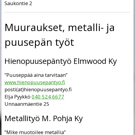
Saukontie 2
Muuraukset, metalli- ja
puusepän työt
Hienopuusepäntyö Elmwood Ky
”Puuseppää aina tarvitaan”
www.hienopuusepantyo.fi
posti(at)hienopuusepantyo.fi
Elja Pyykkö
040 524 6677
Unnaanmäentie 25
Metallityö M. Pohja Ky
”Mike muotoilee metallia”