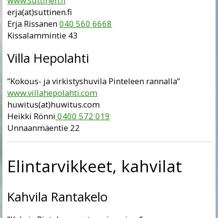
www.suttinen.fi
erja(at)suttinen.fi
Erja Rissanen
040 560 6668
Kissalammintie 43
Villa Hepolahti
”Kokous- ja virkistyshuvila Pinteleen rannalla”
www.villahepolahti.com
huwitus(at)huwitus.com
Heikki Rönni
0400 572 019
Unnaanmäentie 22
Elintarvikkeet, kahvilat
Kahvila Rantakelo