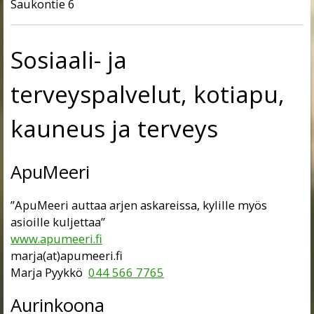
Saukontie 6
Sosiaali- ja
terveyspalvelut, kotiapu,
kauneus ja terveys
ApuMeeri
”ApuMeeri auttaa arjen askareissa, kylille myös
asioille kuljettaa”
www.apumeeri.fi
marja(at)apumeeri.fi
Marja Pyykkö
044 566 7765
Aurinkoona