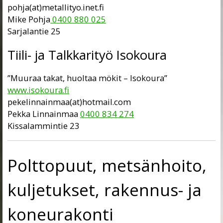
pohja(at)metallityo.inet.fi
Mike Pohja
0400 880 025
Sarjalantie 25
Tiili- ja Talkkarityö Isokoura
”Muuraa takat, huoltaa mökit – Isokoura”
www.isokoura.fi
pekelinnainmaa(at)hotmail.com
Pekka Linnainmaa
0400 834 274
Kissalammintie 23
Polttopuut, metsänhoito,
kuljetukset, rakennus- ja
koneurakonti