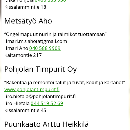
Kissalammintie 18
Metsätyö Aho
”Ongelmapuut nurin ja taimikot tuottamaan”
ilmari.m.s.aho(at)gmail.com
Ilmari Aho
040 588 9909
Kaitamontie 217
Pohjolan Timpurit Oy
“Rakentaa ja remontoi tallit ja tuvat, kodit ja kartanot”
www.pohjolantimpurit.fi
iiro.hietala@pohjolantimpurit.fi
Iiro Hietala
044 519 52 69
Kissalammintie 45
Puunkaato Arttu Heikkilä