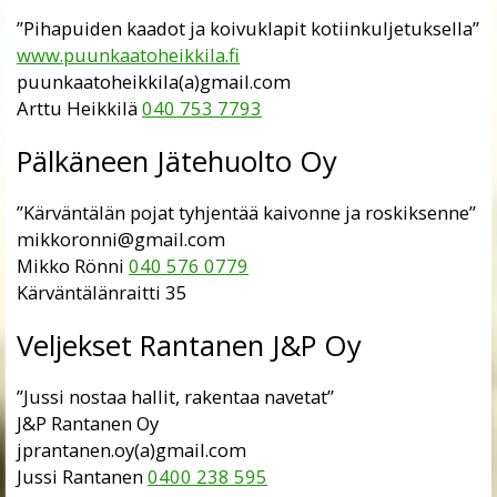
”Pihapuiden kaadot ja koivuklapit kotiinkuljetuksella”
www.puunkaatoheikkila.fi
puunkaatoheikkila(a)gmail.com
Arttu Heikkilä
040 753 7793
Pälkäneen Jätehuolto Oy
”Kärväntälän pojat tyhjentää kaivonne ja roskiksenne”
mikkoronni@gmail.com
Mikko Rönni
040 576 0779
Kärväntälänraitti 35
Veljekset Rantanen J&P Oy
”Jussi nostaa hallit, rakentaa navetat”
J&P Rantanen Oy
jprantanen.oy(a)gmail.com
Jussi Rantanen
0400 238 595