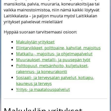
mansikoita, palvia, muuraria, koneurakoitsijaa tai
vaikka mainostoimistoa, niin nämä kaikki löytyvät
Laitikkalasta – ja paljon muuta myös! Laitikkalan
yritykset palvelevat mielellään!
Hyppää suoraan tarvitsemaasi osioon:
Makukylän yritykset
Elintarvikkeet, polttoaine, kahvilat, majoitus
Matkailu-, majoitus- ja ohjelmapalvelut
Muuraukset, metalli- ja puusepän työt
Polttopuut, metsänhoito, kuljetukset,
rakennus- ja koneurakonti
Sosiaali- ja terveysalan palvelut, kotiapu,
kauneus ja terveys
Yritys- ja maatalouspalvelut