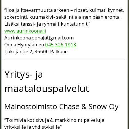
”Iloa ja itsevarmuutta arkeen – ripset, kulmat, kynnet,
sokerointi, kuumakivi- sekä intialainen päähieronta.
Lisäksi tanssi- ja ryhmäliikuntatunnit.”
www.aurinkoona.fi
Aurinkoona.oona(at)gmail.com
Oona Hyötyläinen
045 326 1818
Takojantie 2, 36600 Pälkäne
Yritys- ja
maatalouspalvelut
Mainostoimisto Chase & Snow Oy
”Toimivia kotisivuja & markkinointipalveluja
yrityksille ja yhdistyksille”