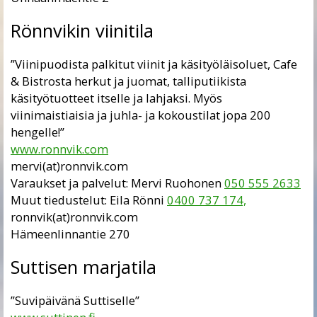
Rönnvikin viinitila
”Viinipuodista palkitut viinit ja käsityöläisoluet, Cafe
& Bistrosta herkut ja juomat, talliputiikista
käsityötuotteet itselle ja lahjaksi. Myös
viinimaistiaisia ja juhla- ja kokoustilat jopa 200
hengelle!”
www.ronnvik.com
mervi(at)ronnvik.com
Varaukset ja palvelut: Mervi Ruohonen
050 555 2633
Muut tiedustelut: Eila Rönni
0400 737 174,
ronnvik(at)ronnvik.com
Hämeenlinnantie 270
Suttisen marjatila
”Suvipäivänä Suttiselle”