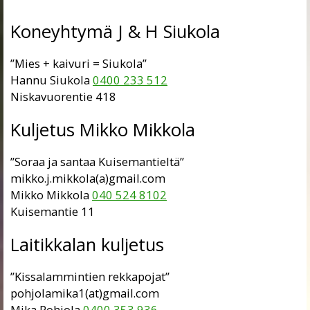
Koneyhtymä J & H Siukola
”Mies + kaivuri = Siukola”
Hannu Siukola
0400 233 512
Niskavuorentie 418
Kuljetus Mikko Mikkola
”Soraa ja santaa Kuisemantieltä”
mikko.j.mikkola(a)gmail.com
Mikko Mikkola
040 524 8102
Kuisemantie 11
Laitikkalan kuljetus
”Kissalammintien rekkapojat”
pohjolamika1(at)gmail.com
Mika Pohjola
0400 353 936