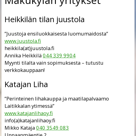
Makukylän yritykset
Heikkilän tilan juustola
”Juustoja ensiluokkaisesta luomumaidosta”
www.juustola.fi
heikkila(at)juustola.fi
Annika Heikkilä
044 339 9904
Myynti tilalta vain sopimuksesta – tutustu
verkkokauppaan!
Katajan Liha
”
Perinteinen lihakauppa ja maatilapalvaamo
Laitikkalan ytimessä
”
www.katajanlihaoy.fi
info(a)katajanlihaoy.fi
Mikko Kataja
040 3549 083
Unnaanmäentie 2