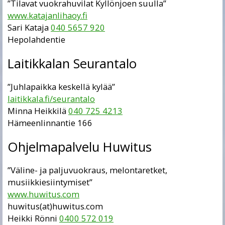
”Tilavat vuokrahuvilat Kyllönjoen suulla”
www.katajanlihaoy.fi
Sari Kataja
040 5657 920
Hepolahdentie
Laitikkalan Seurantalo
”Juhlapaikka keskellä kylää”
laitikkala.fi/seurantalo
Minna Heikkilä
040 725 4213
Hämeenlinnantie 166
Ohjelmapalvelu Huwitus
”Väline- ja paljuvuokraus, melontaretket,
musiikkiesiintymiset”
www.huwitus.com
huwitus(at)huwitus.com
Heikki Rönni
0400 572 019