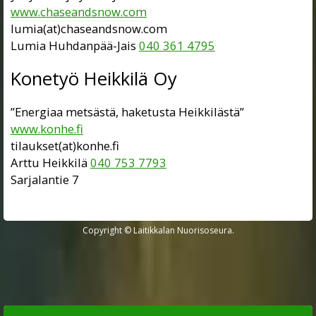
www.chaseandsnow.com
lumia(at)chaseandsnow.com
Lumia Huhdanpää-Jais
040 361 4795
Konetyö Heikkilä Oy
”Energiaa metsästä, haketusta Heikkilästä”
www.konhe.fi
tilaukset(at)konhe.fi
Arttu Heikkilä
040 753 7793
Sarjalantie 7
Copyright © Laitikkalan Nuorisoseura.