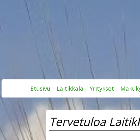
Skip
Etusivu
Laitikkala
Yritykset
Makuky
to
content
Tervetuloa Laitik