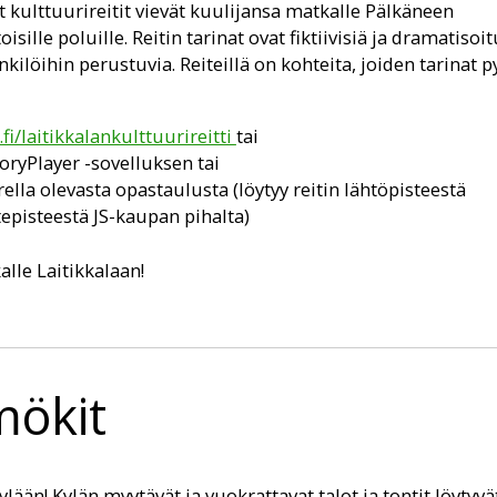
ut kulttuurireitit vievät kuulijansa matkalle Pälkäneen
sille poluille. Reitin tarinat ovat fiktiivisiä ja dramatisoit
kilöihin perustuvia. Reiteillä on kohteita, joiden tarinat p
.fi/laitikkalankulttuurireitti
tai
oryPlayer -sovelluksen tai
ella olevasta opastaulusta (löytyy reitin lähtöpisteestä
pisteestä JS-kaupan pihalta)
lle Laitikkalaan!
mökit
lään! Kylän myytävät ja vuokrattavat talot ja tontit löytyvä