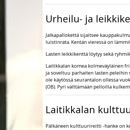
Urheilu- ja leikkik
Jalkapallokettä sijaitsee kauppakulma
luistinrata. Kentän vieressä on lämmi
Lasten leikkikenttä löytyy sekä ryhmi
Laitikkalan komea kolmeväyläinen fris
ja soveltuu parhaiten lasten peleihin 
ole käytössä seurantalon ollessa vuokr
(OB). Pyri välttämään pelloilla kulkemi
Laitikkalan kulttuu
Pälkäneen kulttuurireitti -hanke on ke