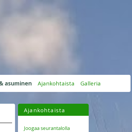
 & asuminen
Ajankohtaista
Galleria
Ajankohtaista
Joogaa seurantalolla