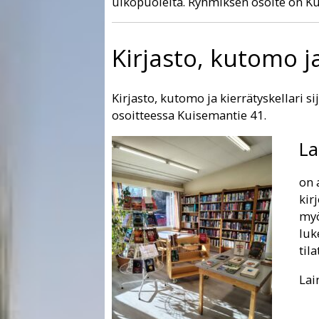
ulkopuolelta. Ryhmiksen osoite on K
Kirjasto, kutomo ja
Kirjasto, kutomo ja kierrätyskellari
osoitteessa Kuisemantie 41.
La
on 
kir
myö
luk
til
Lai