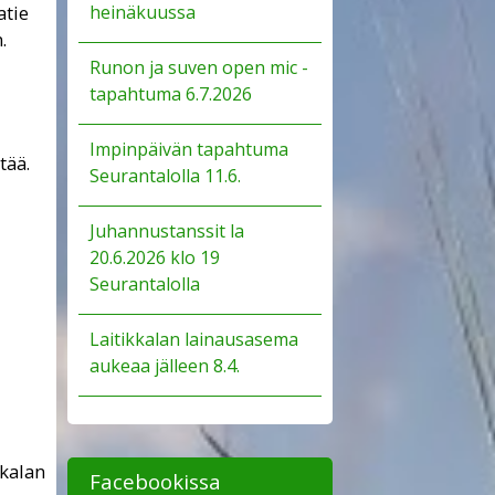
atie
heinäkuussa
.
Runon ja suven open mic -
tapahtuma 6.7.2026
Impinpäivän tapahtuma
tää.
Seurantalolla 11.6.
Juhannustanssit la
20.6.2026 klo 19
Seurantalolla
Laitikkalan lainausasema
aukeaa jälleen 8.4.
kkalan
Facebookissa