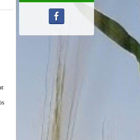
at
ös