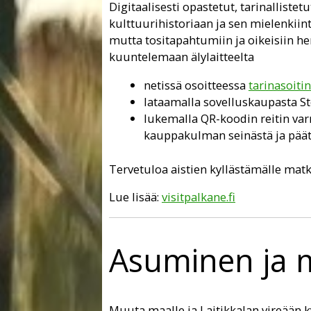
Digitaalisesti opastetut, tarinallistet
kulttuurihistoriaan ja sen mielenkiintoi
mutta tositapahtumiin ja oikeisiin hen
kuuntelemaan älylaitteelta
netissä osoitteessa
tarinasoitin
lataamalla sovelluskaupasta St
lukemalla QR-koodin reitin varr
kauppakulman seinästä ja pääte
Tervetuloa aistien kyllästämälle matka
Lue lisää:
visitpalkane.fi
Asuminen ja 
Muuta maalle ja Laitikkalan vireään ky