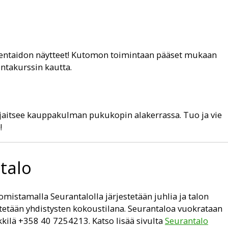
entaidon näytteet! Kutomon toimintaan pääset mukaan
ntakurssin kautta.
ijaitsee kauppakulman pukukopin alakerrassa. Tuo ja vie
!
talo
omistamalla Seurantalolla järjestetään juhlia ja talon
tetään yhdistysten kokoustilana. Seurantaloa vuokrataan
kkilä +358 40 7254213. Katso lisää sivulta
Seurantalo