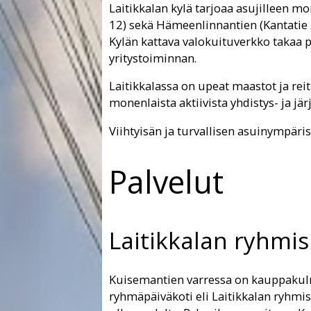
Laitikkalan kylä tarjoaa asujilleen mo
12) sekä Hämeenlinnantien (Kantatie 5
Kylän kattava valokuituverkko takaa p
yritystoiminnan.
Laitikkalassa on upeat maastot ja reit
monenlaista aktiivista yhdistys- ja jä
Viihtyisän ja turvallisen asuinympäris
Palvelut
Laitikkalan ryhmis
Kuisemantien varressa on kauppakulma
ryhmäpäiväkoti eli Laitikkalan ryhmis