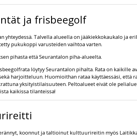
entät ja frisbeegolf
n yhteydessä. Talvella alueella on jääkiekkokaukalo ja eri
tetty pukukoppi varusteiden vaihtoa varten.
ksen pihasta että Seurantalon piha-alueelta.
beegolfrata löytyy Seurantalon pihalta. Rata on kaikille a
sekä harjoitteluun. Huomioithan rataa käyttäessäsi, että ra
attuna yksityistilaisuuteen. Peltoalueet eivät ole pelialue
sta kaikissa tilanteissa!
rireitti
rännyt, koonnut ja taltioinut kulttuurireitin myös Laitikk