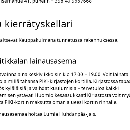
uisemantie 41, puhelin + 358 40 5667668
 kierrätyskellari
 sijaitsevat Kauppakulmana tunnetussa rakennuksessa,
itikkalan lainausasema
avoinna aina keskiviikkoisin klo 17.00 – 19.00. Voit lainata
joja millä tahansa PIKI-kirjastojen kortilla. Kirjastossa tapa
s kyläläisiä ja vaihdat kuulumisia – tervetuloa kaikki
emisen ystävät! Huomio kesäasukkaat! Kirjastosta voit my
ata PIKI-kortin maksutta oman alueesi kortin rinnalle.
nausasemaa hoitaa Lumia Huhdanpää-Jais.