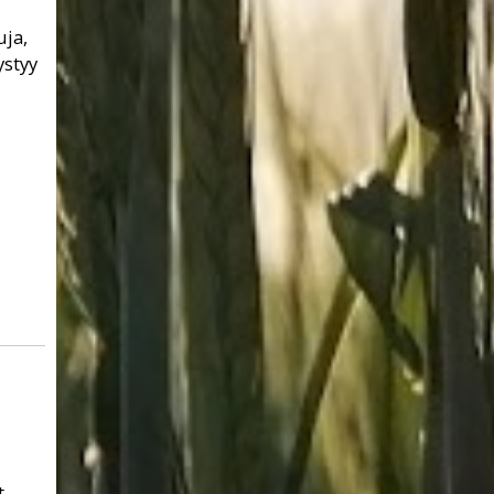
uja,
ystyy
t