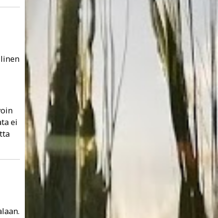
llinen
voin
ta ei
tta
alaan.