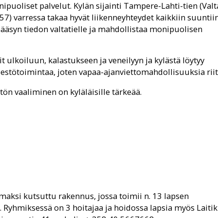
nipuoliset palvelut. Kylän sijainti Tampere-Lahti-tien (Valt
7) varressa takaa hyvät liikenneyhteydet kaikkiin suuntiin
ääsyn tiedon valtatielle ja mahdollistaa monipuolisen
it ulkoiluun, kalastukseen ja veneilyyn ja kylästä löytyy
rjestötoimintaa, joten vapaa-ajanviettomahdollisuuksia riit
tön vaaliminen on kyläläisille tärkeää.
ksi kutsuttu rakennus, jossa toimii n. 13 lapsen
. Ryhmiksessä on 3 hoitajaa ja hoidossa lapsia myös Laiti