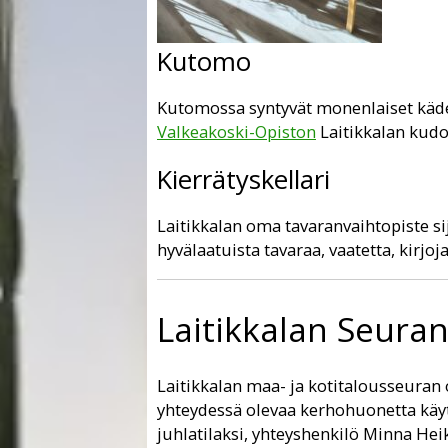
Kutomo
Kutomossa syntyvät monenlaiset käd
Valkeakoski-Opiston
Laitikkalan kudo
Kierrätyskellari
Laitikkalan oma tavaranvaihtopiste s
hyvälaatuista tavaraa, vaatetta, kirjoja
Laitikkalan Seuran
Laitikkalan maa- ja kotitalousseuran 
yhteydessä olevaa kerhohuonetta käy
juhlatilaksi, yhteyshenkilö Minna Hei