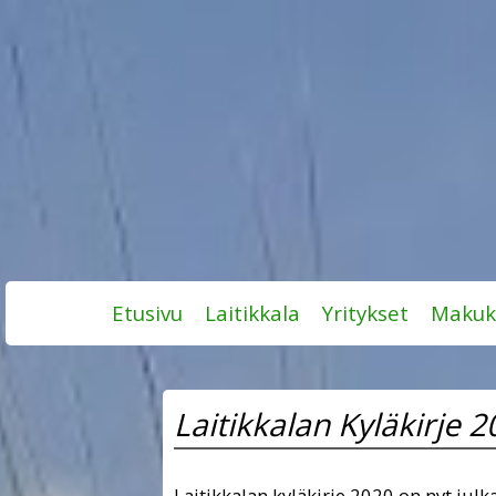
Skip
Etusivu
Laitikkala
Yritykset
Makuk
to
content
Laitikkalan Kyläkirje 2
Laitikkalan kyläkirje 2020 on nyt julk