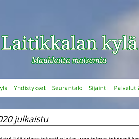
ylä
Yhdistykset
Seurantalo
Sijainti
Palvelut
020 julkaistu
aistu! Kyläkirjettä toivottiin kyläsuunnitelmaa tehdessä kes