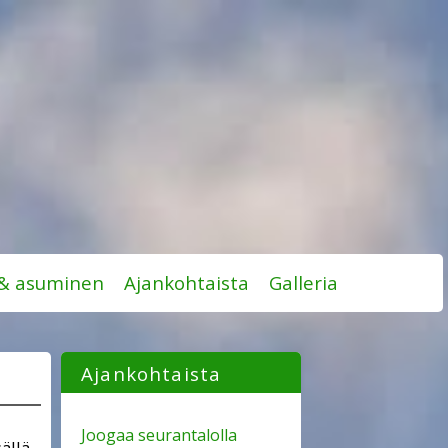
 & asuminen
Ajankohtaista
Galleria
Ajankohtaista
Joogaa seurantalolla
ällä