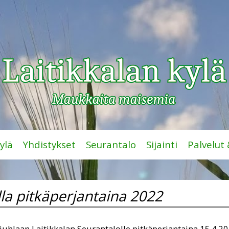
ylä
Yhdistykset
Seurantalo
Sijainti
Palvelut
lla pitkäperjantaina 2022
njuhlaan Laitikkalan Seurantalolle pitkäperjantaina 15.4.2