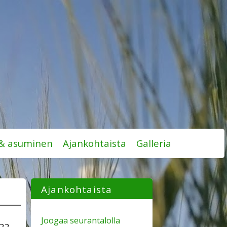
 & asuminen
Ajankohtaista
Galleria
Ajankohtaista
Joogaa seurantalolla
022