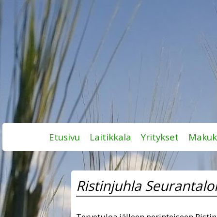
Skip
Etusivu
Laitikkala
Yritykset
Makuk
to
content
Ristinjuhla Seurantalo
Tervetuloa jälleen perinteiseen Risti