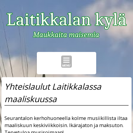
Skip
Yhteislaulut Laitikkalassa
to
content
maaliskuussa
Seurantalon kerhohuoneella kolme musiikillista iltaa
maaliskuun keskiviikkoisin. Ikärajaton ja maksuton.
Tervetuloa musisoimaan!