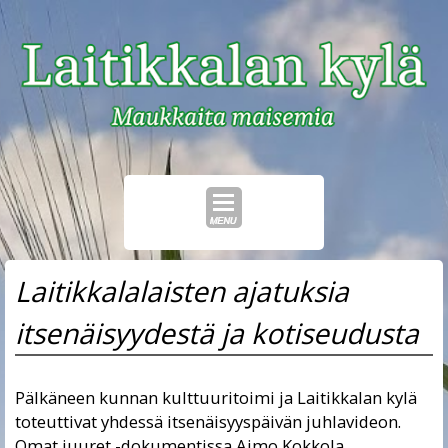
Skip
Laitikkalalaisten ajatuksia
to
content
itsenäisyydestä ja kotiseudusta
Pälkäneen kunnan kulttuuritoimi ja Laitikkalan kylä
toteuttivat yhdessä itsenäisyyspäivän juhlavideon.
Omat juuret -dokumentissa Aimo Kokkola