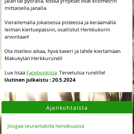
jalan tai pyörällä, koska yritykset ovat kilometrin
mittaisella janalla.
Vierailemalla jokaisessa pisteessä ja keräämällä
leiman kiertuepassiin, osallistut Herkkukorin
arvontaan!
Ota itsellesi aikaa, hyvä kaveri ja lähde kiertämään
Makukylän Herkkurundi!
Lue lisää
Facebookista
. Tervetuloa rundille!
Uutinen julkaistu :
20.5.2024
Ajankohtaista
Joogaa seurantalolla heinäkuussa