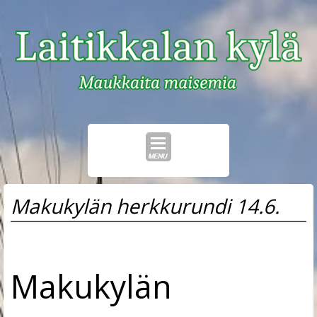
Skip
Makukylän herkkurundi 14.6.
to
content
Makukylän