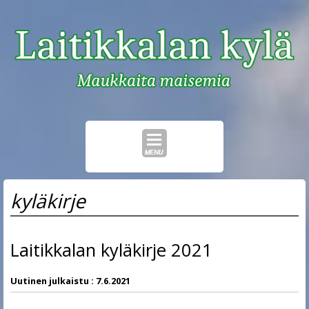
Skip
kyläkirje
to
content
Laitikkalan kyläkirje 2021
Uutinen julkaistu :
7.6.2021